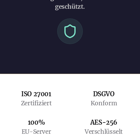
geschützt.
ISO 27001
DSGVO
Zertifiziert
Konform
100%
AES-256
EU-Server
Verschlüsselt