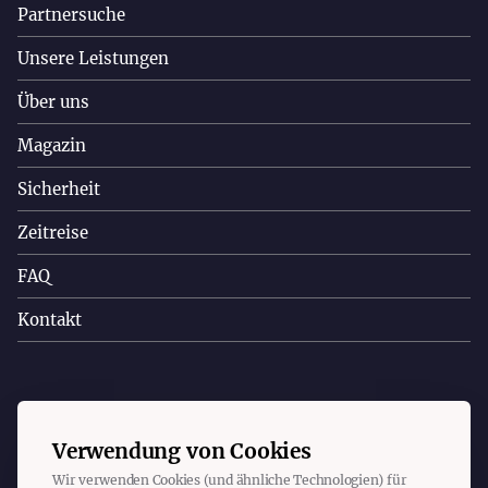
Partnersuche
Unsere Leistungen
Über uns
Magazin
Sicherheit
Zeitreise
FAQ
Kontakt
Copyright © 2025 Christa Appelt. Alle Rechte vorbehalten.
Verwendung von Cookies
Wir verwenden Cookies (und ähnliche Technologien) für
Impressum
Datenschutz
Cookies