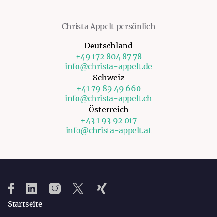
Christa Appelt persönlich
Deutschland
+49 172 804 87 78
info@christa-appelt.de
Schweiz
+41 79 89 49 660
info@christa-appelt.ch
Österreich
+43 1 93 92 017
info@christa-appelt.at
Startseite